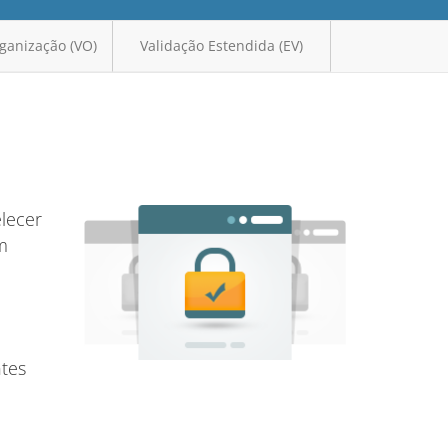
ganização (VO)
Validação Estendida (EV)
elecer
m
ntes