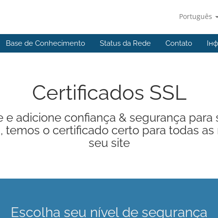
Português
Base de Conhecimento
Status da Rede
Contato
Ін
Certificados SSL
te e adicione confiança & segurança para s
temos o certificado certo para todas a
seu site
Escolha seu nível de segurança