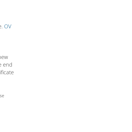
e.
OV
 new
he end
ificate
use