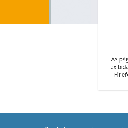
As pág
exibid
Firef