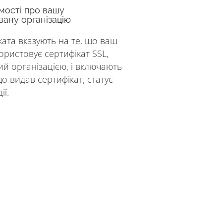
мості про вашу
вану організацію
ката вказують на те, що ваш
ористовує сертифікат SSL,
й організацією, і включають
що видав сертифікат, статус
ії.