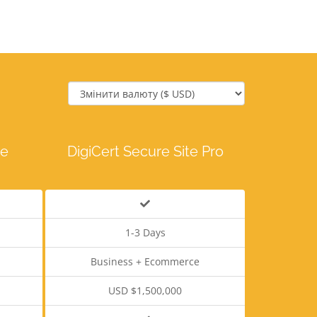
te
DigiCert Secure Site Pro
1-3 Days
Business + Ecommerce
USD $1,500,000