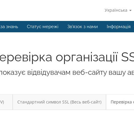
Українська
за знань
Статус мережі
Зв'язок з нами
Інформація
еревірка організації S
 показує відвідувачам веб-сайту вашу а
V)
Стандартний символ SSL (Весь веб-сайт)
Перевірка о