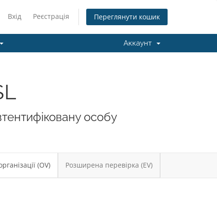
Вхід
Реєстрація
Переглянути кошик
Аккаунт
SL
втентифіковану особу
рганізації (OV)
Розширена перевірка (EV)