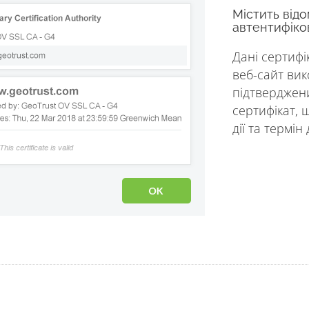
Містить відо
автентифіко
Дані сертифі
веб-сайт вик
підтверджени
сертифікат, 
дії та термін д