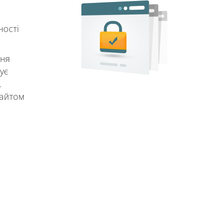
ності
ння
ує
.
сайтом