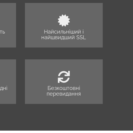
ть
Найсильніший і
найшвидший SSL
дні
Безкоштовні
перевидання