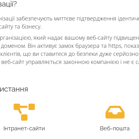
ації?
ізації забезпечують миттєве підтвердження ідентич
айту та бізнесу.
організацією, який надає вашому веб-сайту підвище
 доменом. Він активує замок браузера та https, показ
лієнтів, що ви ставитеся до безпеки дуже серйозно
о веб-сайт управляється законною компанією і не є 
ристання
Інтранет-сайти
Веб-пошта