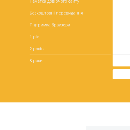
Печатка довірчого сайту
Безкоштовні перевидання
Підтримка браузера
1 рік
2 років
3 роки