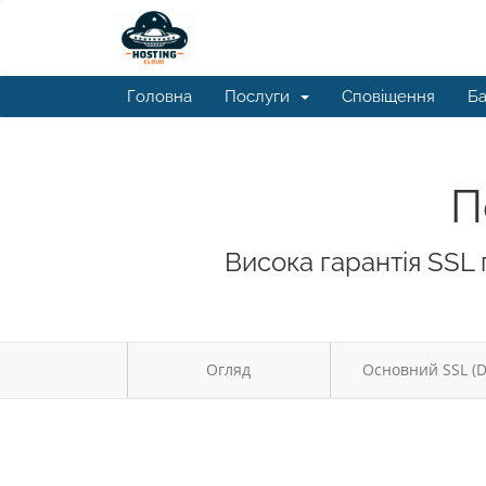
Головна
Послуги
Сповіщення
Ба
П
Висока гарантія SSL
Огляд
Основний SSL (D