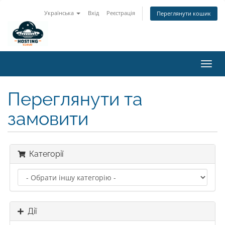
Українська
Вхід
Реєстрація
Переглянути кошик
Пере
наві
Переглянути та
замовити
Категорії
Дії