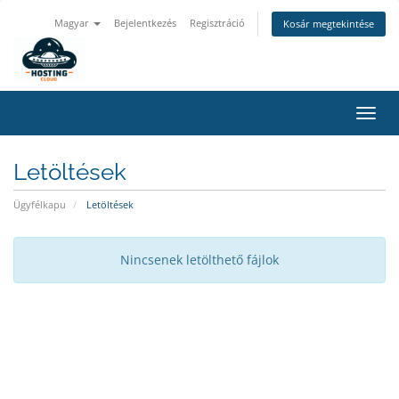
Magyar
Bejelentkezés
Regisztráció
Kosár megtekintése
Váltá
a
navig
Letöltések
Ügyfélkapu
Letöltések
Nincsenek letölthető fájlok