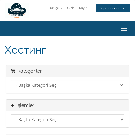
Türkçe
Giriş
Kayıt
Sepeti Görüntüle
Gezi
değiş
Хостинг
Kategoriler
İşlemler