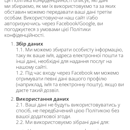
Ця Політика конфіденційності описує, які дані
ми збираємо, як ми їх використовуємо та за яких
обставин можемо передавати ваші дані третім
особам. Використовуючи наш сайт і/або
авторизуючись через Facebook/Google, ви
погоджуєтеся з умовами цієї Політики
конфіденційності.
Збір даних
1.1. Ми можемо збирати особисту інформацію,
таку як ваше ім’я, адреса електронної пошти та
інші дані, необхідні для надання послуг на
нашому сайті.
1.2. Під час входу через Facebook ми можемо
отримувати певні дані вашого профілю
(наприклад, ім’я та електронну пошту), якщо ви
даєте такий дозвіл.
Використання даних
2.1. Ваші дані не будуть використовуватись у
спосіб, не передбачений цією Політикою без
вашої додаткової згоди.
2.2. Ми використовуємо зібрані дані для: