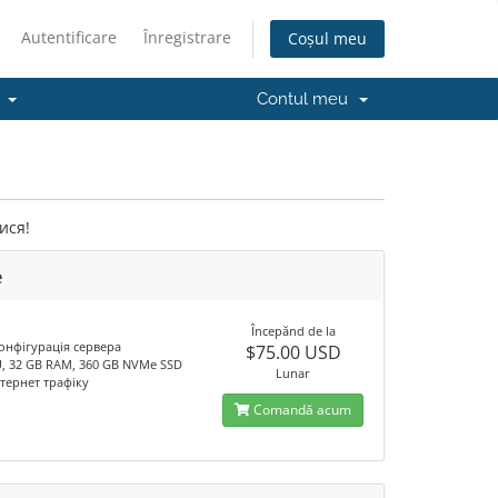
Autentificare
Înregistrare
Coșul meu
я
Contul meu
ися!
e
Începănd de la
онфігурація сервера
$75.00 USD
U, 32 GB RAM, 360 GB NVMe SSD
Lunar
Інтернет трафіку
Comandă acum