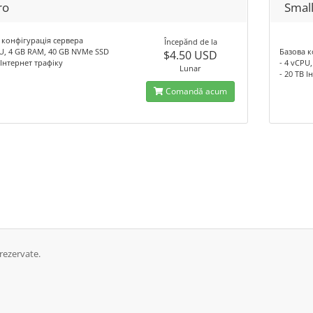
ro
Smal
 конфігурація сервера
Începănd de la
PU, 4 GB RAM, 40 GB NVMe SSD
Базова к
$4.50 USD
 Інтернет трафіку
- 4 vCPU
Lunar
- 20 TB 
Comandă acum
rezervate.