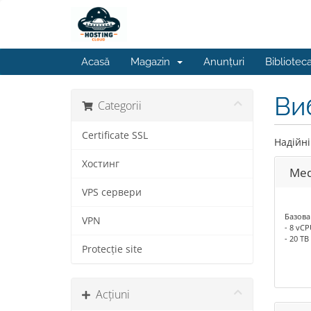
Acasă
Magazin
Anunțuri
Bibliotec
Ви
Categorii
Certificate SSL
Надійні
Хостинг
Me
VPS сервери
Базова
VPN
- 8 vC
- 20 TB
Protecție site
Acțiuni