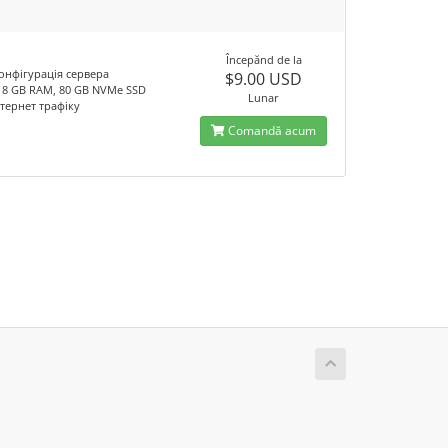
l
Începănd de la
онфігурація сервера
$9.00 USD
, 8 GB RAM, 80 GB NVMe SSD
Lunar
Інтернет трафіку
Comandă acum