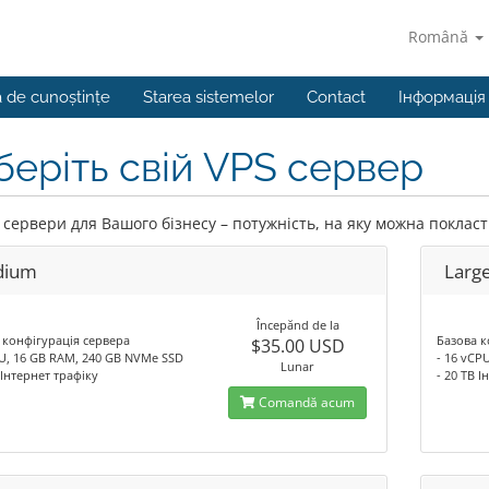
Română
a de cunoștințe
Starea sistemelor
Contact
Інформаці
беріть свій VPS сервер
 сервери для Вашого бізнесу – потужність, на яку можна покласт
dium
Larg
Începănd de la
 конфігурація сервера
Базова к
$35.00 USD
PU, 16 GB RAM, 240 GB NVMe SSD
- 16 vCP
Lunar
 Інтернет трафіку
- 20 TB 
Comandă acum