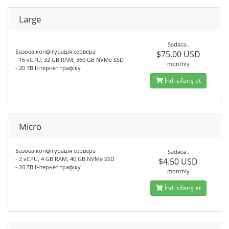
Large
Sadəcə..
Базова конфігурація сервера
$75.00 USD
- 16 vCPU, 32 GB RAM, 360 GB NVMe SSD
monthly
- 20 TB Інтернет трафіку
İndi sifariş et
Micro
Базова конфігурація сервера
Sadəcə..
- 2 vCPU, 4 GB RAM, 40 GB NVMe SSD
$4.50 USD
- 20 TB Інтернет трафіку
monthly
İndi sifariş et