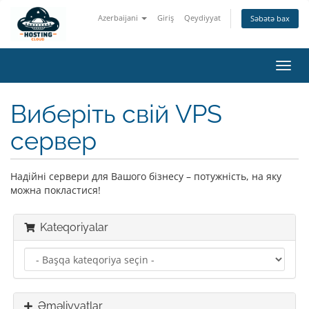
Azerbaijani
Giriş
Qeydiyyat
Səbətə bax
Naviq
keçid
Виберіть свій VPS
сервер
Надійні сервери для Вашого бізнесу – потужність, на яку
можна покластися!
Kateqoriyalar
Əməliyyatlar