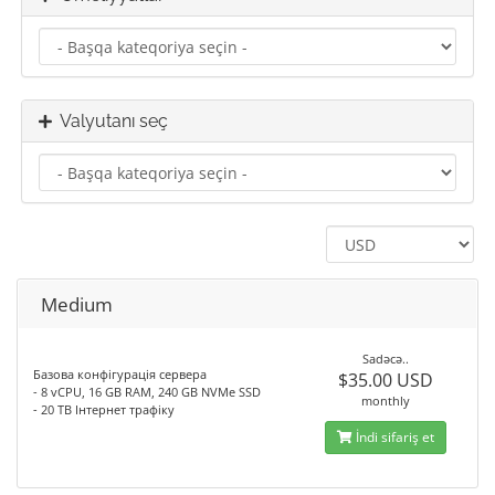
Valyutanı seç
Medium
Sadəcə..
Базова конфігурація сервера
$35.00 USD
- 8 vCPU, 16 GB RAM, 240 GB NVMe SSD
monthly
- 20 TB Інтернет трафіку
İndi sifariş et