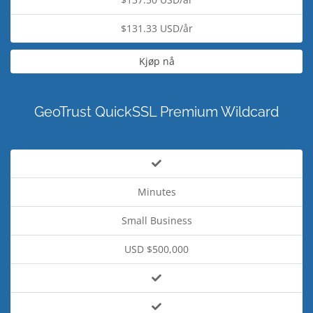
$131.33 USD/år
Kjøp nå
GeoTrust QuickSSL Premium Wildcard
Minutes
Small Business
USD $500,000