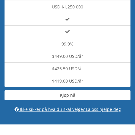
USD $1,250,000
99.9%
$449.00 USD/år
$426.50 USD/år
$419.00 USD/år
Kjøp nå
Ikke sikker på hva du skal velge? La oss hjelpe deg