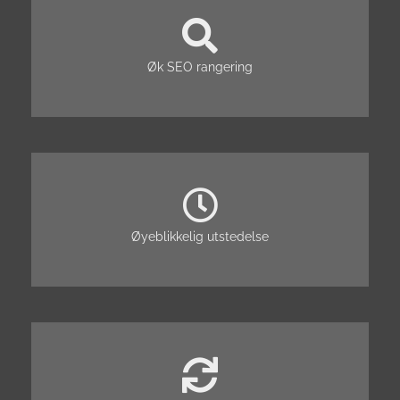
Øk SEO rangering
Øyeblikkelig utstedelse