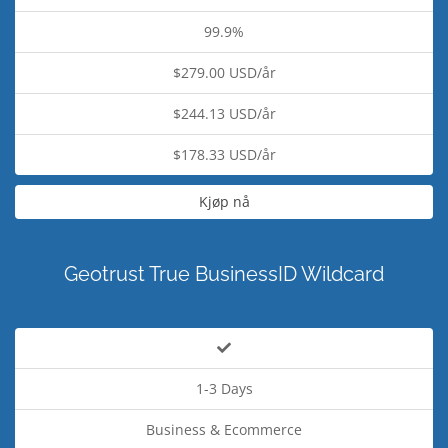
99.9%
$279.00 USD/år
$244.13 USD/år
$178.33 USD/år
Kjøp nå
Geotrust True BusinessID Wildcard
1-3 Days
Business & Ecommerce