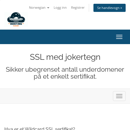
Norwegian
Logg inn
Registrer
Se handlevogn »
Bytt
navig
SSL med jokertegn
Sikker ubegrenset antall underdomener
på et enkelt sertifikat.
Bytt
navig
Hva er et Wildcard SSL sertifikat?