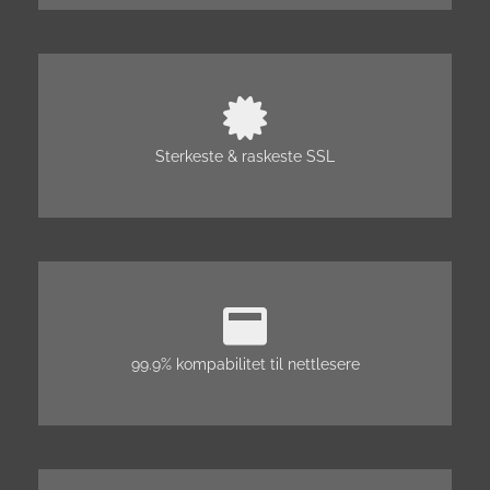
Sterkeste & raskeste SSL
99.9% kompabilitet til nettlesere