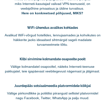
miks Interneti-kasutajad valivad VPN-teenuseid, on
veebipõhine privaatsus ja üldine turvalisus.
Here on konkreetsed põhjused, MIKS?
WiFi-ühendus avalikes kohtades
Avalikud WiFi-võrgud hotellides, lennujaamades ja kohvikutes on
häkkerite jaoks ideaalsed sihtmärgid sageli madalate
turvameetmete tõttu.
Kilbi sirvimine kolmandate osapoolte poolt
Vältige kolmandatel osapooltel, näiteks Interneti-teenuse
pakkujatel, teie igapäevast veebitegevust nägemast ja jälgimast.
Juurdepääs sotsiaalmeedia platvormidele kõikjal
Vältige piirkondlikke ja poliitilisi piiranguid sellistel platvormidel
nagu Facebook, Twitter, WhatsApp ja palju muud.