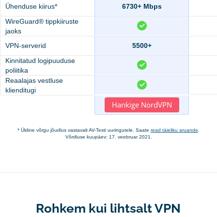
Ühenduse kiirus*
6730+ Mbps
WireGuard® tippkiiruste
jaoks
VPN-serverid
5500+
Kinnitatud logipuuduse
poliitika
Reaalajas vestluse
klienditugi
Hankige NordVPN
* Üldine võrgu jõudlus vastavalt AV-Testi uuringutele. Saate
read täieliku aruande
.
Võrdluse kuupäev: 17. veebruar 2021.
Rohkem kui lihtsalt VPN