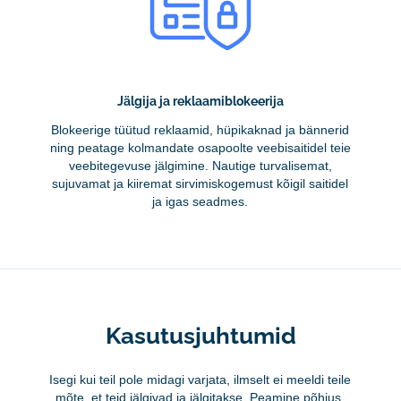
Jälgija ja reklaamiblokeerija
Blokeerige tüütud reklaamid, hüpikaknad ja bännerid
ning peatage kolmandate osapoolte veebisaitidel teie
veebitegevuse jälgimine. Nautige turvalisemat,
sujuvamat ja kiiremat sirvimiskogemust kõigil saitidel
ja igas seadmes.
Kasutusjuhtumid
Isegi kui teil pole midagi varjata, ilmselt ei meeldi teile
mõte, et teid jälgivad ja jälgitakse. Peamine põhjus,