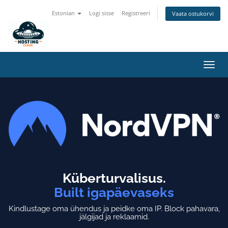
Estonian
Logi sisse
Registreeri
Vaata ostukorvi
Lülit
navig
Küberturvalisus.
Built igapäevaseks
Kindlustage oma ühendus ja peidke oma IP.
Block pahavara,
jälgijad ja reklaamid.