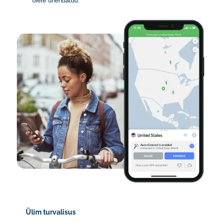
olete ühendatud.
Ülim turvalisus