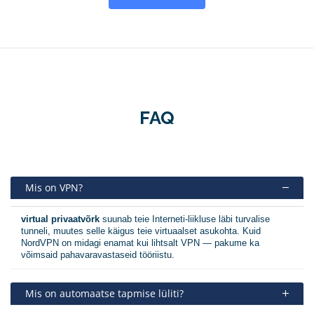
FAQ
Mis on VPN?
virtual privaatvõrk
suunab teie Interneti-liikluse läbi turvalise
tunneli, muutes selle käigus teie virtuaalset asukohta. Kuid
NordVPN on midagi enamat kui lihtsalt VPN — pakume ka
võimsaid pahavaravastaseid tööriistu.
Mis on automaatse tapmise lüliti?