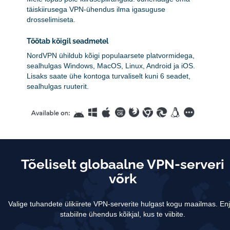
täiskiirusega VPN-ühendus ilma igasuguse
drosselimiseta.
Töötab kõigil seadmetel
NordVPN ühildub kõigi populaarsete platvormidega,
sealhulgas Windows, MacOS, Linux, Android ja iOS.
Lisaks saate ühe kontoga turvaliselt kuni 6 seadet,
sealhulgas ruuterit.
Tõeliselt globaalne VPN-serveri
võrk
Valige tuhandete ülikiirete VPN-serverite hulgast kogu maailmas.
En
stabiilne ühendus kõikjal, kus te viibite.