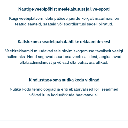
Nautige veebipõhist meelelahutust ja live-sporti
Kuigi veebiplatvormidele pääseb juurde kõikjalt maailmas, on
teatud saateid, saateid või spordiüritusi sageli piiratud.
Kaitske oma seadet pahatahtlike reklaamide eest
Veebireklaamid muudavad teie sirvimiskogemuse tavaliselt veelgi
hullemaks. Need segavad suurt osa veebisaitidest, aeglustavad
allalaadimiskiirust ja võivad olla pahavara allikad.
Kindlustage oma nutika kodu vidinad
Nutika kodu tehnoloogiad ja eriti ebaturvalised IoT seadmed
võivad luua koduvõrkude haavatavusi.