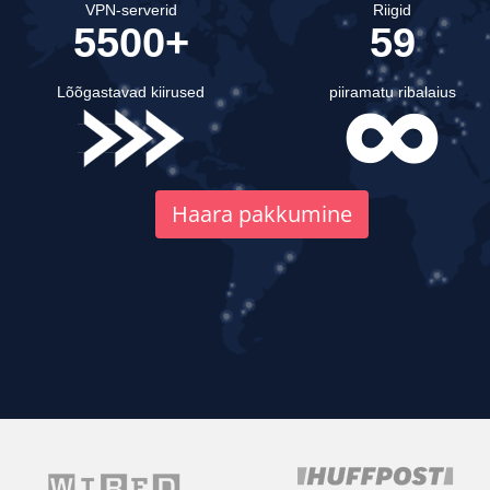
VPN-serverid
Riigid
5500+
59
Lõõgastavad kiirused
piiramatu ribalaius
Haara pakkumine