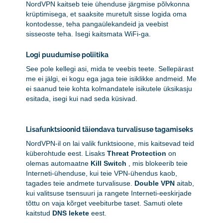
NordVPN kaitseb teie ühenduse järgmise põlvkonna
krüptimisega, et saaksite muretult sisse logida oma
kontodesse, teha pangaülekandeid ja veebist
sisseoste teha. Isegi kaitsmata WiFi-ga.
Logi puudumise poliitika
See pole kellegi asi, mida te veebis teete. Sellepärast
me ei jälgi, ei kogu ega jaga teie isiklikke andmeid. Me
ei saanud teie kohta kolmandatele isikutele üksikasju
esitada, isegi kui nad seda küsivad.
Lisafunktsioonid täiendava turvalisuse tagamiseks
NordVPN-il on lai valik funktsioone, mis kaitsevad teid
küberohtude eest. Lisaks
Threat Protection
on
olemas automaatne
Kill Switch
, mis blokeerib teie
Interneti-ühenduse, kui teie VPN-ühendus kaob,
tagades teie andmete turvalisuse.
Double VPN
aitab,
kui valitsuse tsensuuri ja rangete Interneti-eeskirjade
tõttu on vaja kõrget veebiturbe taset. Samuti olete
kaitstud
DNS lekete
eest.