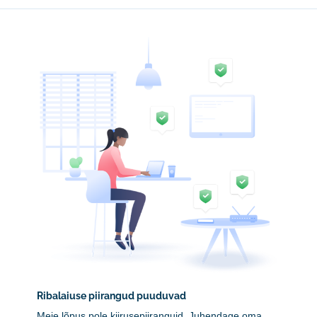
Ribalaiuse piirangud puuduvad
Meie lõpus pole kiirusepiiranguid. Juhendage oma